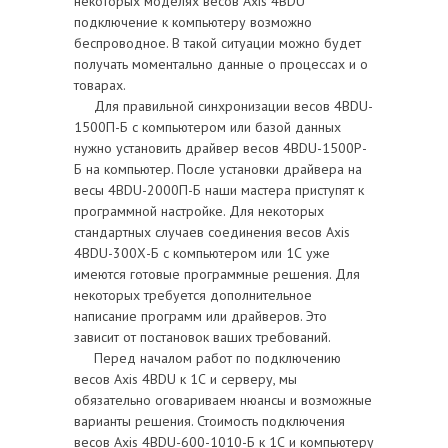
некоторых моделях весов Axis 4BDU
подключение к компьютеру возможно
беспроводное. В такой ситуации можно будет
получать моментально данные о процессах и о
товарах.
Для правильной синхронизации весов 4BDU-
1500П-Б с компьютером или базой данных
нужно установить драйвер весов 4BDU-1500Р-
Б на компьютер. После установки драйвера на
весы 4BDU-2000П-Б наши мастера приступят к
программной настройке. Для некоторых
стандартных случаев соединения весов Axis
4BDU-300Х-Б с компьютером или 1С уже
имеются готовые программные решения. Для
некоторых требуется дополнительное
написание программ или драйверов. Это
зависит от постановок ваших требований.
Перед началом работ по подключению
весов Axis 4BDU к 1С и серверу, мы
обязательно оговариваем нюансы и возможные
варианты решения. Стоимость подключения
весов Axis 4BDU-600-1010-Б к 1С и компьютеру